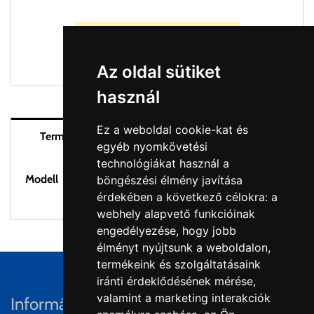
Kosárba helyez
Az oldal sütiket
használ
Ez a weboldal cookie-kat és
Szállítás és visszaküldés
Termék áttekintés
egyéb nyomkövetési
technológiákat használ a
Modell
105001.907
böngészési élmény javítása
érdekében a következő célokra:
a
webhely alapvető funkcióinak
engedélyezése
,
hogy jobb
élményt nyújtsunk a weboldalon
,
termékeink és szolgáltatásaink
iránti érdeklődésének mérése,
valamint a marketing interakciók
Információk