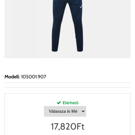
Modell
:
105001.907
Elérhető
17,820
Ft