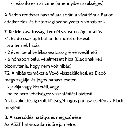
vásárló e-mail címe (amennyiben szükséges)
A Barion rendszer használata során a vásárlóra a Barion
adatkezelési és biztonsági szabályzata is vonatkozik.
7. Kellékszavatosság, termékszavatosság, jótállás
7.1. Eladó csak új, hibátlan terméket értékesít.
Ha a termék hibás:
- 2 éven belül kellékszavatosság érvényesíthető
- 6 hónapon belül vélelmezett hiba (Eladónak kell
bizonyítania, hogy nem volt hibás)
7.2. A hibás terméket a Vevő visszaküldheti, az Eladó
megvizsgálja, és jogos panasz esetén:
- kijavítja vagy kicseréli, vagy
- ha ez nem lehetséges: visszatérítést biztosít.
A visszaküldés igazolt költségét jogos panasz esetén az Eladó
megtéríti.
8. A szerződés hatálya és megszűnése
Az ÁSZF határozatlan időre jön létre.