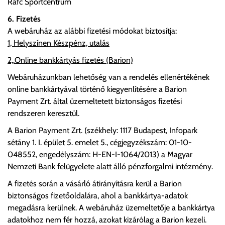
Rafc Sportcentrum
6. Fizetés
A webáruház az alábbi fizetési módokat biztosítja:
1, Helyszínen Készpénz, utalás
2,.Online bankkártyás fizetés (Barion)
Webáruházunkban lehetőség van a rendelés ellenértékének
online bankkártyával történő kiegyenlítésére a Barion
Payment Zrt. által üzemeltetett biztonságos fizetési
rendszeren keresztül.
A Barion Payment Zrt. (székhely: 1117 Budapest, Infopark
sétány 1. I. épület 5. emelet 5., cégjegyzékszám: 01-10-
048552, engedélyszám: H-EN-I-1064/2013) a Magyar
Nemzeti Bank felügyelete alatt álló pénzforgalmi intézmény.
A fizetés során a vásárló átirányításra kerül a Barion
biztonságos fizetőoldalára, ahol a bankkártya-adatok
megadásra kerülnek. A webáruház üzemeltetője a bankkártya
adatokhoz nem fér hozzá, azokat kizárólag a Barion kezeli.