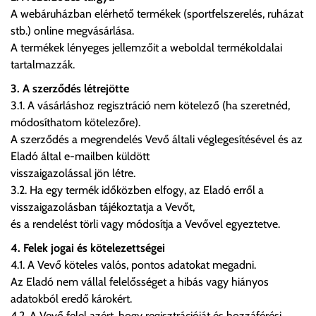
A webáruházban elérhető termékek (sportfelszerelés, ruházat
stb.) online megvásárlása.
A termékek lényeges jellemzőit a weboldal termékoldalai
tartalmazzák.
3. A szerződés létrejötte
3.1. A vásárláshoz regisztráció nem kötelező (ha szeretnéd,
módosíthatom kötelezőre).
A szerződés a megrendelés Vevő általi véglegesítésével és az
Eladó által e-mailben küldött
visszaigazolással jön létre.
3.2. Ha egy termék időközben elfogy, az Eladó erről a
visszaigazolásban tájékoztatja a Vevőt,
és a rendelést törli vagy módosítja a Vevővel egyeztetve.
4. Felek jogai és kötelezettségei
4.1. A Vevő köteles valós, pontos adatokat megadni.
Az Eladó nem vállal felelősséget a hibás vagy hiányos
adatokból eredő károkért.
4.2. A Vevő felel azért, hogy regisztrációját és hozzáférési