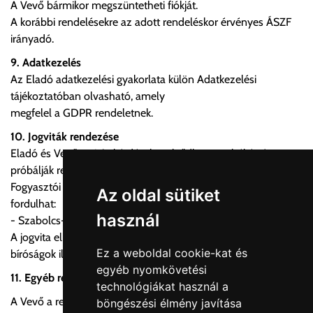
A Vevő bármikor megszüntetheti fiókját.
A korábbi rendelésekre az adott rendeléskor érvényes ÁSZF
irányadó.
9. Adatkezelés
Az Eladó adatkezelési gyakorlata külön Adatkezelési
tájékoztatóban olvasható, amely
megfelel a GDPR rendeletnek.
10. Jogviták rendezése
Eladó és Vevő a vitás kérdéseket elsődlegesen békés úton
próbálják rendezni.
Fogyasztói jogvita esetén a Vevő az alábbi hatósághoz
Az oldal sütiket
fordulhat:
használ
- Szabolcs-Szatmár-Bereg Vármegyei Békéltető Testület
A jogvita elbírálására – hatáskörtől függően – a magyar
Ez a weboldal cookie-kat és
bíróságok illetékesek.
egyéb nyomkövetési
11. Egyéb rendelkezések
technológiákat használ a
A Vevő a rendelés véglegesítésével kijelenti, hogy az ÁSZF-et
böngészési élmény javítása