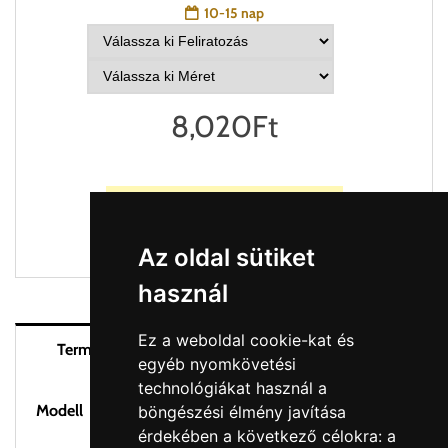
10-15 nap
8,020
Ft
Kosárba helyez
Az oldal sütiket
használ
Ez a weboldal cookie-kat és
Szállítás és visszaküldés
Termék áttekintés
egyéb nyomkövetési
technológiákat használ a
Modell
9016P13.30
böngészési élmény javítása
érdekében a következő célokra:
a