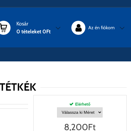
Kosár
Az én fiókom
0
tételeket
0Ft
ÖTÉTKÉK
Elérhető
8,200
Ft